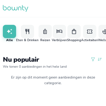
auto_awesome
restaurant
luggage
hotel
shopping_bag
confirmation_number
s
Alle
Eten & Drinken
Reizen
Verblijven
Shopping
Activiteiten
Well
Nu populair
We tonen 0 aanbiedingen in het hele land
Er zijn op dit moment geen aanbiedingen in deze
categorie.