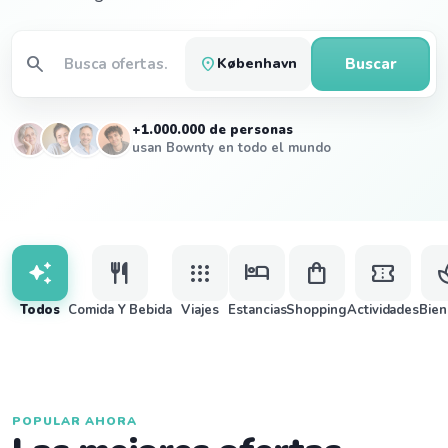
search
location_on
Buscar
København
+1.000.000 de personas
usan Bownty en todo el mundo
auto_awesome
restaurant
apps
hotel
shopping_bag
confirmation_number
s
Todos
Comida Y Bebida
Viajes
Estancias
Shopping
Actividades
Bien
POPULAR AHORA