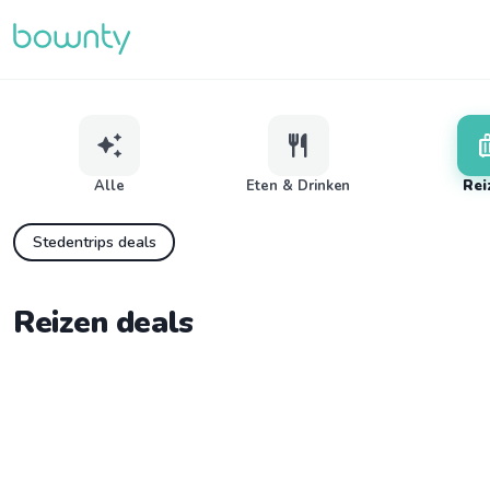
auto_awesome
restaurant
lugg
Alle
Eten & Drinken
Rei
Stedentrips deals
Reizen deals