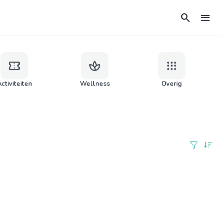
search
menu
confirmation_number
spa
apps
ctiviteiten
Wellness
Overig