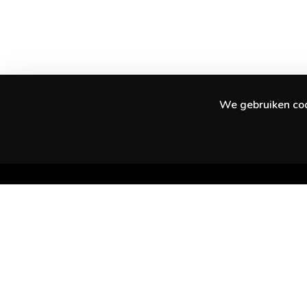
We gebruiken cook
Ontdek geweldige ervaringen in je stad en
daarbuiten.