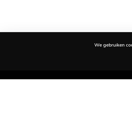
We gebruiken cook
Ontdek geweldige ervaringen in je stad en
daarbuiten.