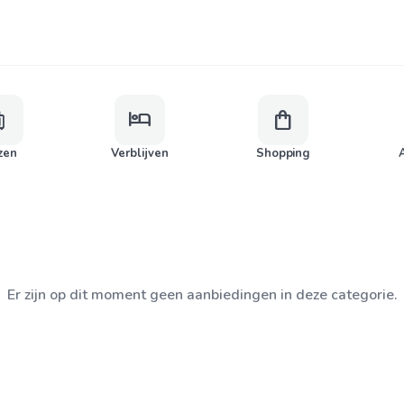
age
hotel
shopping_bag
zen
Verblijven
Shopping
A
Er zijn op dit moment geen aanbiedingen in deze categorie.