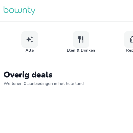
auto_awesome
restaurant
lugg
Alle
Eten & Drinken
Rei
Overig deals
We tonen 0 aanbiedingen in het hele land