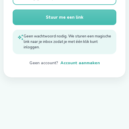
Stuur me een link
auto_awesome
Geen wachtwoord nodig. We sturen een magische
link naar je inbox zodat je met één klik kunt
inloggen.
Geen account?
Account aanmaken