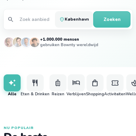
search
location_on
Zoeken
København
+1.000.000 mensen
gebruiken Bownty wereldwijd
auto_awesome
restaurant
luggage
hotel
shopping_bag
confirmation_number
s
Alle
Eten & Drinken
Reizen
Verblijven
Shopping
Activiteiten
Well
NU POPULAIR