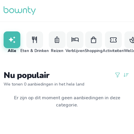
auto_awesome
restaurant
luggage
hotel
shopping_bag
confirmation_number
s
Alle
Eten & Drinken
Reizen
Verblijven
Shopping
Activiteiten
Well
Nu populair
We tonen 0 aanbiedingen in het hele land
Er zijn op dit moment geen aanbiedingen in deze
categorie.