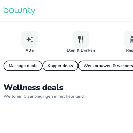
auto_awesome
restaurant
lugg
Alle
Eten & Drinken
Rei
Massage deals
Kapper deals
Wenkbrauwen & wimpers
Wellness deals
We tonen 0 aanbiedingen in het hele land