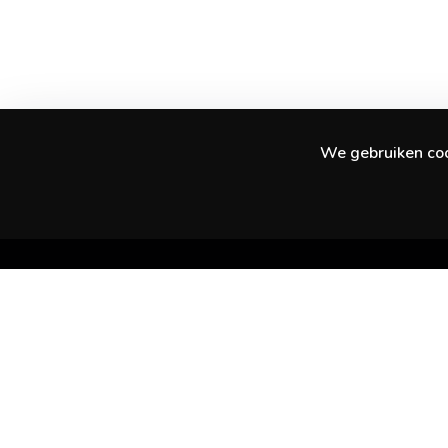
We gebruiken cook
Ontdek geweldige ervaringen in je stad en
daarbuiten.