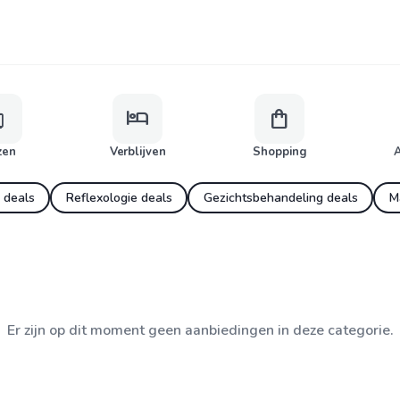
age
hotel
shopping_bag
zen
Verblijven
Shopping
A
 deals
Reflexologie deals
Gezichtsbehandeling deals
M
Er zijn op dit moment geen aanbiedingen in deze categorie.