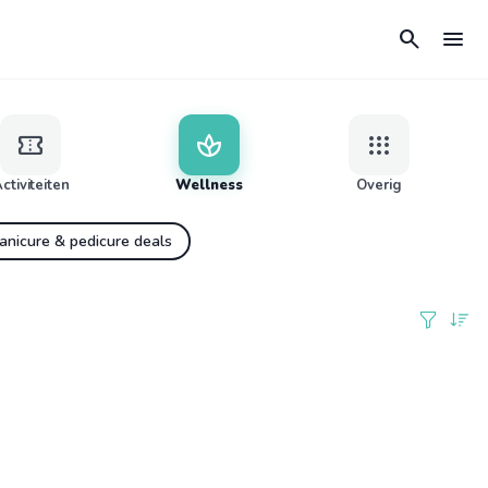
search
menu
confirmation_number
spa
apps
ctiviteiten
Wellness
Overig
anicure & pedicure deals