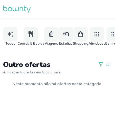
auto_awesome
restaurant
luggage
hotel
shopping_bag
apps
ap
Todos
Comida E Bebida
Viagens
Estadias
Shopping
Atividades
Bem-e
Outro ofertas
A mostrar 0 ofertas em todo o país
Neste momento não há ofertas nesta categoria.