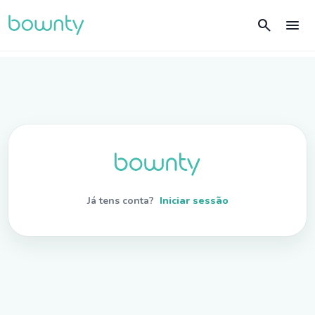
search
menu
Já tens conta?
Iniciar sessão