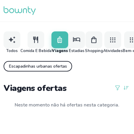
auto_awesome
restaurant
luggage
hotel
shopping_bag
apps
ap
Todos
Comida E Bebida
Viagens
Estadias
Shopping
Atividades
Bem-e
Escapadinhas urbanas ofertas
Viagens ofertas
Neste momento não há ofertas nesta categoria.