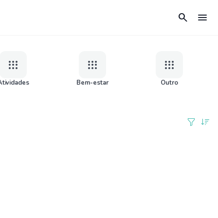
search
menu
apps
apps
apps
Atividades
Bem-estar
Outro