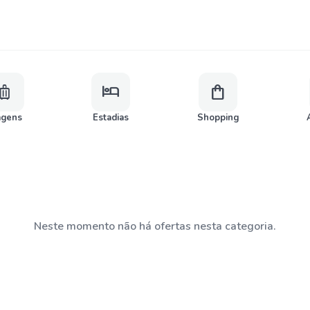
uggage
hotel
shopping_bag
agens
Estadias
Shopping
Neste momento não há ofertas nesta categoria.