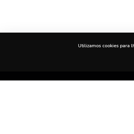
Utilizamos cookies para l
Descobre experiências incríveis na tua
cidade e além.