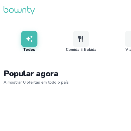
auto_awesome
restaurant
l
Todos
Comida E Bebida
Vi
Popular agora
A mostrar 0 ofertas em todo o país