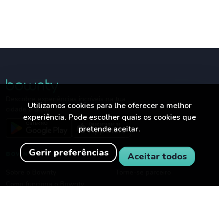
Descobre experiências incríveis na tua
Utilizamos cookies para lhe oferecer a melhor
cidade e além.
experiência. Pode escolher quais os cookies que
pretende aceitar.
Gerir preferências
BOWNTY
PARA EMPRESAS
Aceitar todos
Sobre o Bownty
Torne-se parceiro
Como funciona o Bownty
Carreiras
Descarregar app