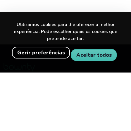
Utilizamos cookies para lhe oferecer a melhor
experiência. Pode escolher quais os cookies que
pretende aceitar.
Gerir preferências
Aceitar todos
Descobre experiências incríveis na tua
cidade e além.
BOWNTY
PARA EMPRESAS
Sobre o Bownty
Torne-se parceiro
Como funciona o Bownty