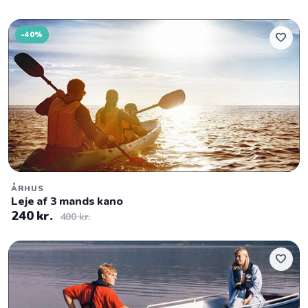
-40%
favorite
ÅRHUS
Leje af 3 mands kano
240 kr.
400 kr.
favorite