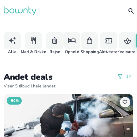
search
auto_awesome
restaurant
luggage
hotel
shopping_bag
confirmation_number
spa
Alle
Mad & Drikke
Rejse
Ophold
Shopping
Aktiviteter
Velvære
Andet deals
Viser 5 tilbud i hele landet
-50%
favorite