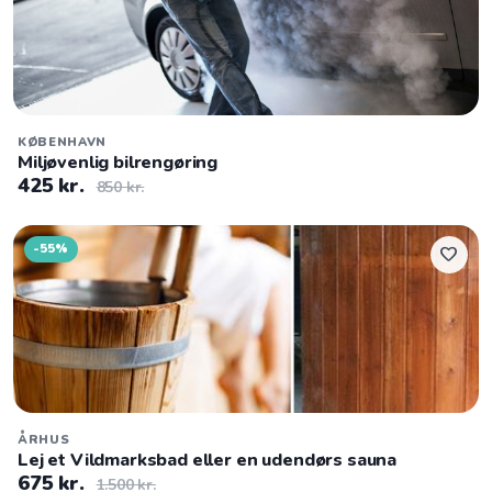
KØBENHAVN
Miljøvenlig bilrengøring
425 kr.
850 kr.
-55%
favorite
ÅRHUS
Lej et Vildmarksbad eller en udendørs sauna
675 kr.
1.500 kr.