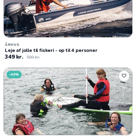
ÅRHUS
Leje af jolle til fiskeri - op til 4 personer
349 kr.
500 kr.
-40%
favorite