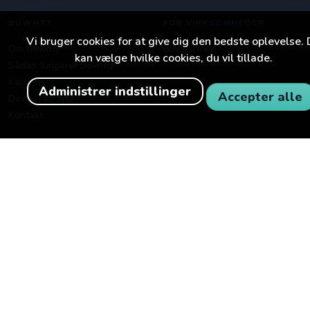
BOWNTY
FOR VIRKSOMHEDER
Vi bruger cookies for at give dig den bedste oplevelse.
Om Bownty
Bliv partner
kan vælge hvilke cookies, du vil tillade.
Sådan fungerer Bownty
Karriere
Administrer indstillinger
Accepter alle
Download app
Kontakt
FØLG OS
TikTok
Instagram
Facebook
© 2026 Bownty. Alle rettigheder forbeholdes.
Privatlivspolitik
Betingelser
Ansvarsfraskrivelse