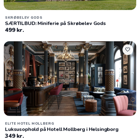
SKRØBELEV GODS
SÆRTILBUD: Miniferie på Skrøbelev Gods
499 kr.
favorite
ELITE HOTEL MOLLBERG
Luksusophold på Hotell Mollberg i Helsingborg
349 kr.