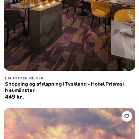
LAURITZEN REJSER
Shopping og afslapning i Tyskland - Hotel Prisma i
Neumünster
449 kr.
favorite