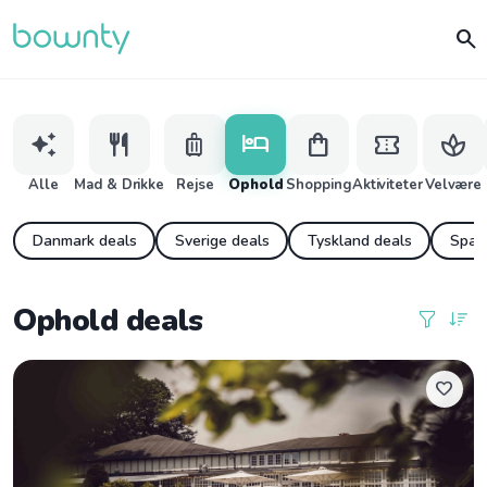
search
auto_awesome
restaurant
luggage
hotel
shopping_bag
confirmation_number
spa
Alle
Mad & Drikke
Rejse
Ophold
Shopping
Aktiviteter
Velvære
Danmark deals
Sverige deals
Tyskland deals
Spao
Ophold deals
favorite