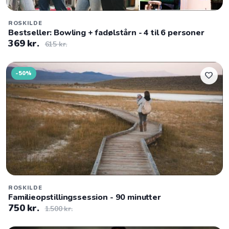
ROSKILDE
Bestseller: Bowling + fadølstårn - 4 til 6 personer
369 kr.
615 kr.
-50%
favorite
ROSKILDE
Familieopstillingssession - 90 minutter
750 kr.
1.500 kr.