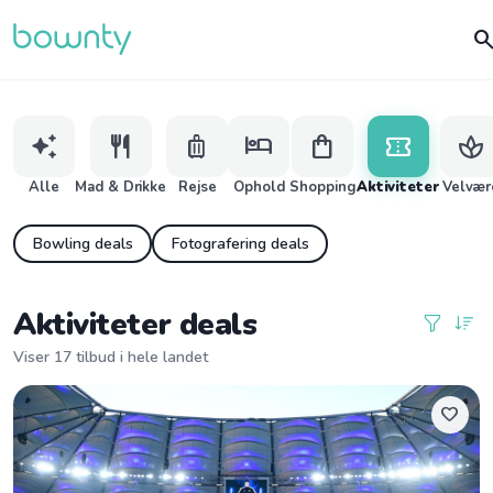
searc
auto_awesome
restaurant
luggage
hotel
shopping_bag
confirmation_number
spa
Alle
Mad & Drikke
Rejse
Ophold
Shopping
Aktiviteter
Velvær
Bowling deals
Fotografering deals
Aktiviteter deals
Viser 17 tilbud i hele landet
favorite