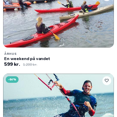
ÅRHUS
En weekend på vandet
599 kr.
1.200 kr.
-64%
favorite