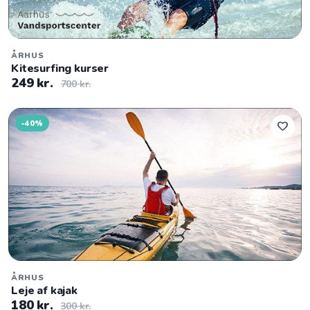
ÅRHUS
Kitesurfing kurser
249 kr.
700 kr.
-40%
favorite
ÅRHUS
Leje af kajak
180 kr.
300 kr.