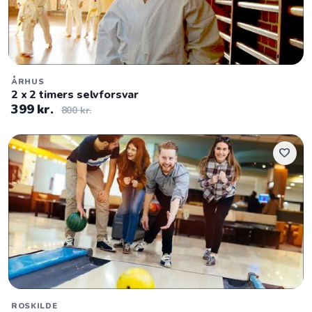
ÅRHUS
2 x 2 timers selvforsvar
399 kr.
800 kr.
favorite
ROSKILDE