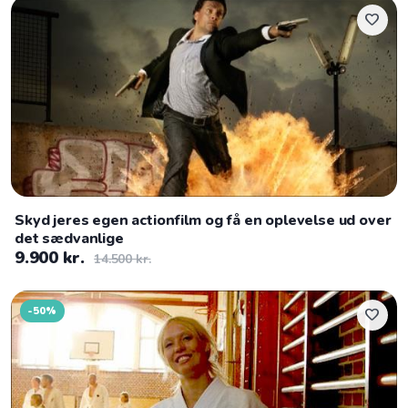
favorite
Skyd jeres egen actionfilm og få en oplevelse ud over
det sædvanlige
9.900 kr.
14.500 kr.
-50%
favorite