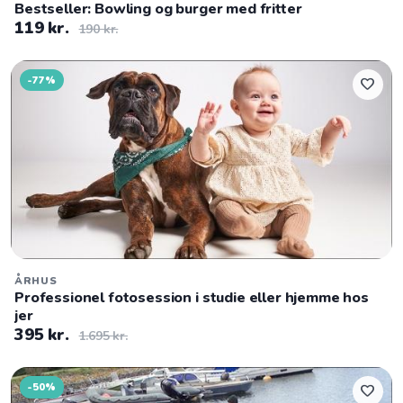
Bestseller: Bowling og burger med fritter
119 kr.
190 kr.
-77%
favorite
ÅRHUS
Professionel fotosession i studie eller hjemme hos
jer
395 kr.
1.695 kr.
-50%
favorite