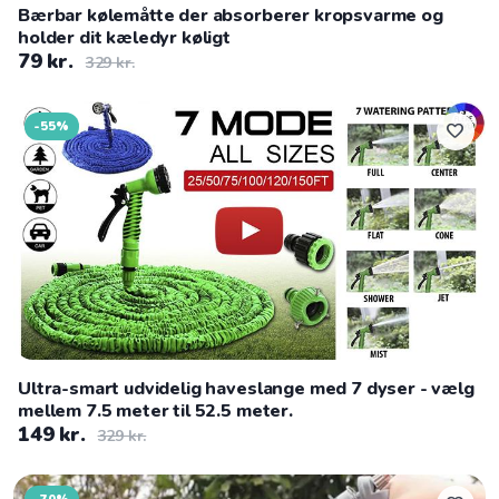
Bærbar kølemåtte der absorberer kropsvarme og
holder dit kæledyr køligt
79 kr.
329 kr.
-55%
favorite
Ultra-smart udvidelig haveslange med 7 dyser - vælg
mellem 7.5 meter til 52.5 meter.
149 kr.
329 kr.