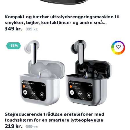
Kompakt og bærbar ultralydsrengøringsmaskine til
smykker, bøjler, kontaktlinser og andre små
genstande i hjemmet
349 kr.
889 kr.
-68%
favorite
Støjreducerende trådløse øretelefoner med
touchskærm for en smartere lytteoplevelse
219 kr.
689 kr.