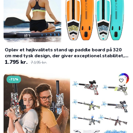
Oplev et højkvalitets stand up paddle board på 320
cm med tysk design, der giver exceptionel stabilitet,
komfort og ydeevne – perfekt til både begyndere og
1.795 kr.
7.195 kr.
professionelle
-71%
favorite