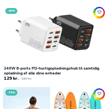
-63%
favorite
240W 8-ports PD-hurtigopladningshub til samtidig
opladning af alle dine enheder
129 kr.
349 kr.
-75%
favorite