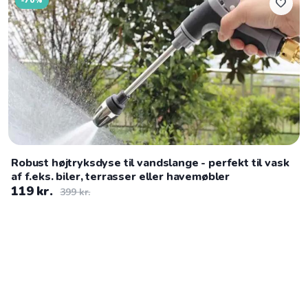
-70%
favorite
Robust højtryksdyse til vandslange - perfekt til vask
af f.eks. biler, terrasser eller havemøbler
119 kr.
399 kr.