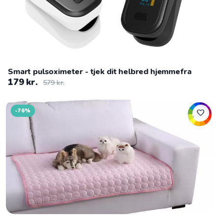
Smart pulsoximeter - tjek dit helbred hjemmefra
179 kr.
579 kr.
-76%
favorite