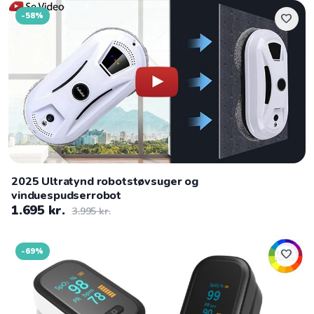
-58%
favorite
2025 Ultratynd robotstøvsuger og
vinduespudserrobot
1.695 kr.
3.995 kr.
-69%
favorite