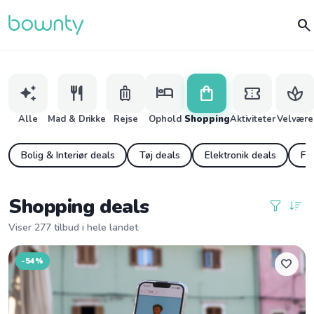
search
auto_awesome
restaurant
luggage
hotel
shopping_bag
confirmation_number
spa
Alle
Mad & Drikke
Rejse
Ophold
Shopping
Aktiviteter
Velvære
Bolig & Interiør deals
Tøj deals
Elektronik deals
Fit
Shopping deals
Viser 277 tilbud i hele landet
-54%
favorite