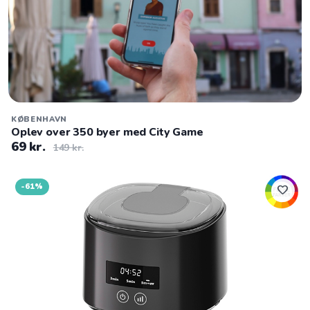
KØBENHAVN
Oplev over 350 byer med City Game
69 kr.
149 kr.
-61%
favorite