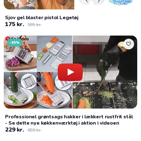
Sjov gel blaster pistol Legetøj
175 kr.
595 kr.
-65%
favorite
Professionel grøntsags hakker i lækkert rustfrit stål
- Se dette nye køkkenværktøj i aktion i videoen
229 kr.
659 kr.