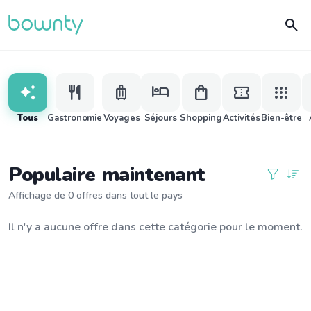
search
auto_awesome
restaurant
luggage
hotel
shopping_bag
confirmation_number
apps
Tous
Gastronomie
Voyages
Séjours
Shopping
Activités
Bien-être
Populaire maintenant
Affichage de 0 offres dans tout le pays
Il n'y a aucune offre dans cette catégorie pour le moment.