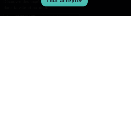
Tout accepter
Découvre des expériences incroyables
dans ta ville et au-delà.
BOWNTY
POUR LES ENTREPRISES
À propos de Bownty
Devenir partenaire
Comment fonctionne Bownty
Carrières
Télécharger l'app
Contact
SUIVEZ-NOUS
Facebook
© 2026 Bownty. Tous droits réservés.
Politique de
Avis de non-