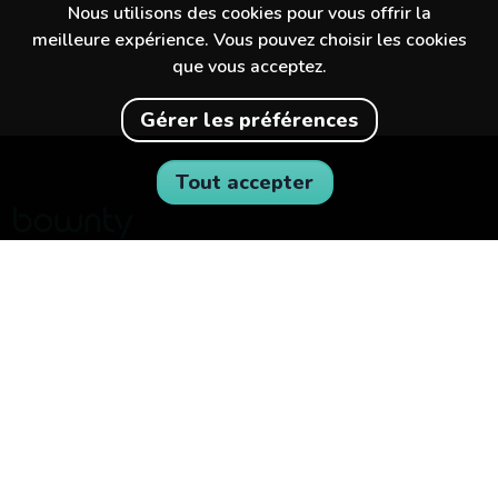
Nous utilisons des cookies pour vous offrir la
meilleure expérience. Vous pouvez choisir les cookies
que vous acceptez.
Gérer les préférences
Tout accepter
Découvre des expériences incroyables
dans ta ville et au-delà.
BOWNTY
POUR LES ENTREPRISES
À propos de Bownty
Devenir partenaire
Comment fonctionne Bownty
Carrières