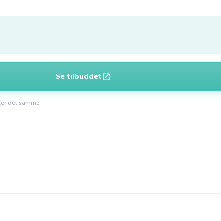
open_in_new
Se tilbuddet
aler det samme.