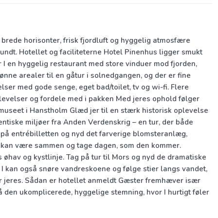
rede horisonter, frisk fjordluft og hyggelig atmosfære
undt. Hotellet og faciliteterne Hotel Pinenhus ligger smukt
 I en hyggelig restaurant med store vinduer mod fjorden,
rønne arealer til en gåtur i solnedgangen, og der er fine
ser med gode senge, eget bad/toilet, tv og wi-fi. Flere
oplevelser og fordele med i pakken Med jeres ophold følger
museet i Hanstholm Glæd jer til en stærk historisk oplevelse
ntiske miljøer fra Anden Verdenskrig – en tur, der både
på entrébilletten og nyd det farverige blomsteranlæg,
or I kan være sammen og tage dagen, som den kommer.
 øhav og kystlinje. Tag på tur til Mors og nyd de dramatiske
 I kan også snøre vandreskoene og følge stier langs vandet,
 er jeres. Sådan er hotellet anmeldt Gæster fremhæver især
å den ukomplicerede, hyggelige stemning, hvor I hurtigt føler