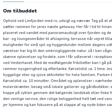
Om tilbuddet
Ophold ved Limfjorden med ro, udsigt og nærvær Tag på et af
sætter rammen for jeres næste getaway. Her får I tid til hina
placeret ved vandet med panoramaudsigt over fjorden og de ka
bar- og loungeområder til afslapning, terrasse når vejret till
muligheder for små spil og hyggestunder mellem dagens udflugt
værelser har kig til den omkringliggende natur, så I kan våg
skønne oplevelser og fordele, som I får udleveret i receptio
ved Vesterhavet. Med de medfølgende fribilletter kan I gå p
rammer nysgerrighed og eftertanke. Kørselstid: ca. 1 time. 
hyggelige stier og sjove aktiviteter for hele familien. Par
Kørselstid: ca. 10 minutter. Området og oplevelser i nærheden
molerskrænter, besøg små lokale gallerier og gårdbutikker, 
hoppe på cyklen gennem det bølgende landskab eller fiske fra
den venlige service, den rolige beliggenhed helt tæt ved vand
jer hjemme og kan fokusere på at slappe af og nyde tiden 