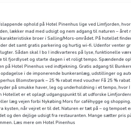
slappende ophold på Hotel Pinenhus lige ved Limfjorden, hvor b
nden, lækker mad med udsigt og nem adgang til naturen – året r
rakteristiske broer i Salling/Mors-området. På hotellet finder
ader det samt gratis parkering og hurtig wi-fi. Udenfor venter g
er. Sådan skal I bo I indkvarteres på lyse, funktionelle værel
ne til fjordlyset og starte dagen i et roligt tempo. Spændende 
nen på Hotel Pinenhus ved indtjekning. Gratis adgang til Bunker
å opdagelse i de imponerende bunkeranlæg, udstillinger og aute
Jesperhus Blomsterpark – 25 % rabat med voucher Få 25 % rabat 
ken byder på smukke haver, leg og underholdning i et tempo, hv
 Hotellet er et oplagt udgangspunkt til at udforske Limfjordens
eller læg vejen forbi Nykøbing Mors for caféhygge og shopping.
 kysten, når vejret er til det. Naturen er tæt på – og tempoet
et og den dejlige udsigt fra restauranten. Mange sætter pris p
sammen. Læs mere om Hotel Pinenhus