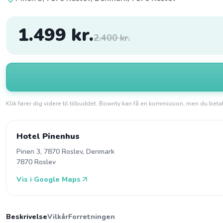
1.499 kr.
2.400 kr.
Klik fører dig videre til tilbuddet. Bownty kan få en kommission, men du bet
Hotel Pinenhus
Pinen 3, 7870 Roslev, Denmark
7870 Roslev
arrow_outward
Vis i Google Maps
Beskrivelse
Vilkår
Forretningen