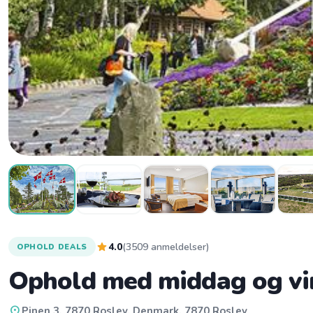
star
4.0
(3509 anmeldelser)
OPHOLD DEALS
Ophold med middag og vin
location_on
Pinen 3, 7870 Roslev, Denmark, 7870 Roslev