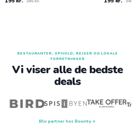
195 kr.
195 kr.
345 kr.
345 
RESTAURANTER, OPHOLD, REJSER OG LOKALE
FORRETNINGER
Vi viser alle de bedste
deals
arrow_forward
Bliv partner hos Bownty