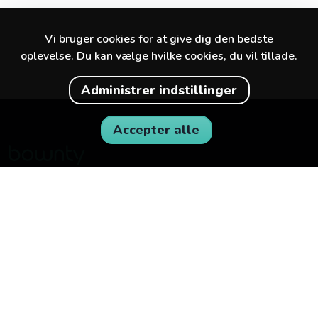
Vi bruger cookies for at give dig den bedste
oplevelse. Du kan vælge hvilke cookies, du vil tillade.
Administrer indstillinger
Accepter alle
Find de bedste oplevelser i din by og
omegn.
BOWNTY
FOR VIRKSOMHEDER
Om Bownty
Bliv partner
Sådan fungerer Bownty
Karriere