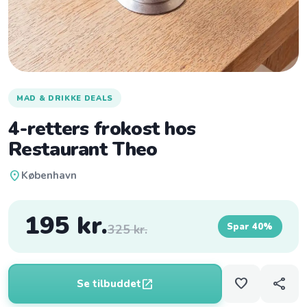
MAD & DRIKKE DEALS
4-retters frokost hos
Restaurant Theo
location_on
København
195 kr.
Spar 40%
325 kr.
favorite
share
open_in_new
Se tilbuddet