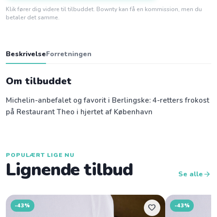
Klik fører dig videre til tilbuddet. Bownty kan få en kommission, men du
betaler det samme.
Beskrivelse
Forretningen
Om tilbuddet
Michelin-anbefalet og favorit i Berlingske: 4-retters frokost
på Restaurant Theo i hjertet af København
POPULÆRT LIGE NU
Lignende tilbud
arrow_forward
Se alle
-43%
-43%
favorite