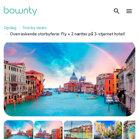
search
menu
Opdag
Storby deals
Overraskende storbyferie: Fly + 2 nætter på 3-stjernet hotel!