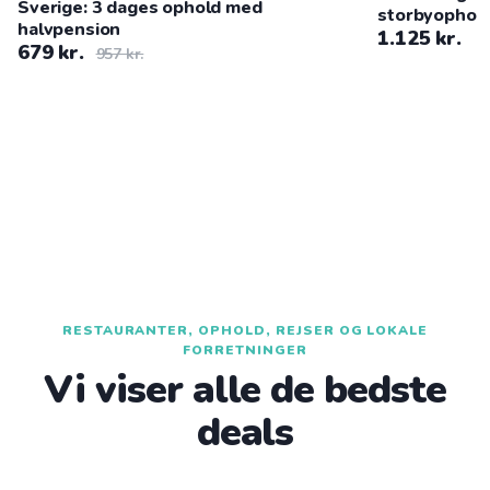
Sverige: 3 dages ophold med
storbyophold
halvpension
overnatning
1.125 kr.
679 kr.
957 kr.
RESTAURANTER, OPHOLD, REJSER OG LOKALE
FORRETNINGER
Vi viser alle de bedste
deals