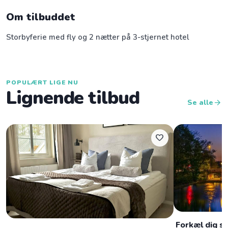
Om tilbuddet
Storbyferie med fly og 2 nætter på 3-stjernet hotel
POPULÆRT LIGE NU
Lignende tilbud
arrow_forward
Se alle
favorite
Forkæl dig s