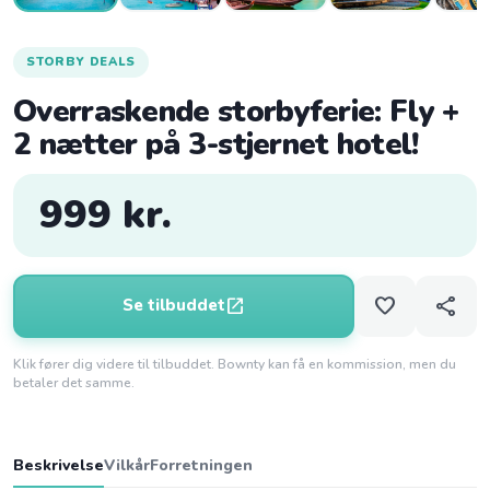
STORBY DEALS
Overraskende storbyferie: Fly +
2 nætter på 3-stjernet hotel!
999 kr.
favorite
share
open_in_new
Se tilbuddet
Klik fører dig videre til tilbuddet. Bownty kan få en kommission, men du
betaler det samme.
Beskrivelse
Vilkår
Forretningen