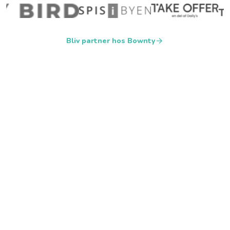
arrow_forward
Bliv partner hos Bownty